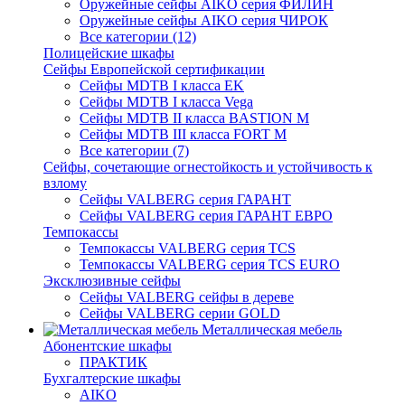
Оружейные сейфы AIKO серия ФИЛИН
Оружейные сейфы AIKO серия ЧИРОК
Все категории (12)
Полицейские шкафы
Сейфы Европейской сертификации
Сейфы MDTB I класса EK
Сейфы MDTB I класса Vega
Сейфы MDTB II класса BASTION M
Сейфы MDTB III класса FORT M
Все категории (7)
Сейфы, сочетающие огнестойкость и устойчивость к
взлому
Сейфы VALBERG серия ГАРАНТ
Сейфы VALBERG серия ГАРАНТ ЕВРО
Темпокассы
Темпокассы VALBERG серия TCS
Темпокассы VALBERG серия TCS EURO
Эксклюзивные сейфы
Сейфы VALBERG сейфы в дереве
Сейфы VALBERG серии GOLD
Металлическая мебель
Абонентские шкафы
ПРАКТИК
Бухгалтерские шкафы
AIKO